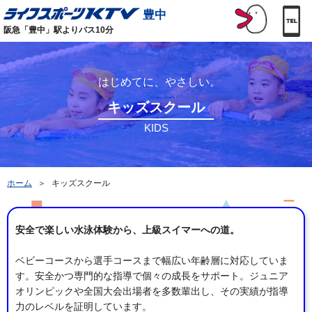
豊中
阪急「豊中」駅よりバス10分
はじめてに、やさしい。
キッズスクール
KIDS
ホーム
＞
キッズスクール
安全で楽しい水泳体験から、上級スイマーへの道。
ベビーコースから選手コースまで幅広い年齢層に対応していま
す。安全かつ専門的な指導で個々の成長をサポート。ジュニア
オリンピックや全国大会出場者を多数輩出し、その実績が指導
力のレベルを証明しています。